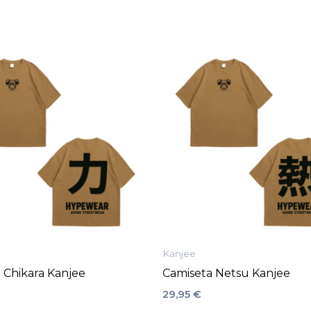
Este
producto
tiene
múltiples
variantes.
Las
opciones
se
pueden
elegir
en
la
Kanjee
página
 Chikara Kanjee
Camiseta Netsu Kanjee
de
29,95
€
producto