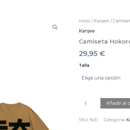
Camiseta
Inicio
/
Kanjee
/ Camise
Hokoru
Kanjee
Kanjee
cantidad
Camiseta Hokor
29,95
€
Talla
Añadir al c
SKU:
N/D
Categoría:
K