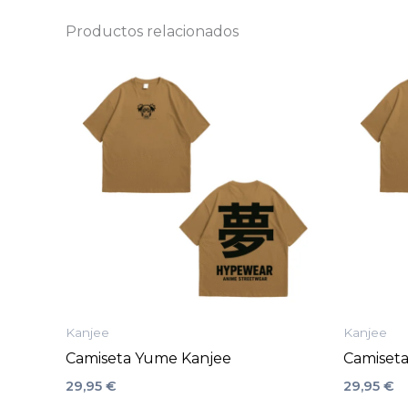
Productos relacionados
Este
producto
tiene
múltiples
variantes.
Las
opciones
se
pueden
elegir
en
la
Kanjee
Kanjee
página
Camiseta Yume Kanjee
Camiseta
de
29,95
€
29,95
€
producto