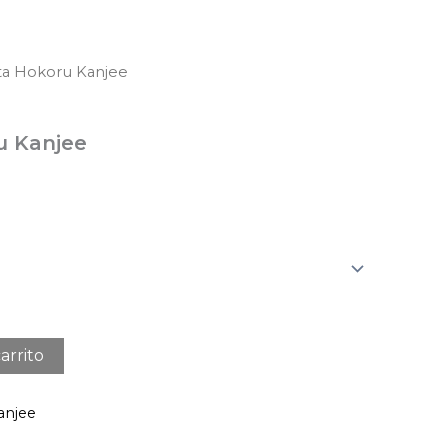
ta Hokoru Kanjee
u Kanjee
arrito
anjee