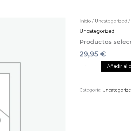
Productos
Inicio
/
Uncategorized
/
seleccionados
Uncategorized
cantidad
Productos selec
29,95
€
Añadir al c
Categoría:
Uncategoriz