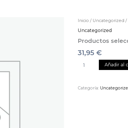
Productos
Inicio
/
Uncategorized
/
seleccionados
Uncategorized
cantidad
Productos selec
31,95
€
Añadir al c
Categoría:
Uncategoriz