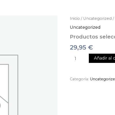
Productos
Inicio
/
Uncategorized
/
seleccionados
Uncategorized
cantidad
Productos selec
29,95
€
Añadir al c
Categoría:
Uncategoriz