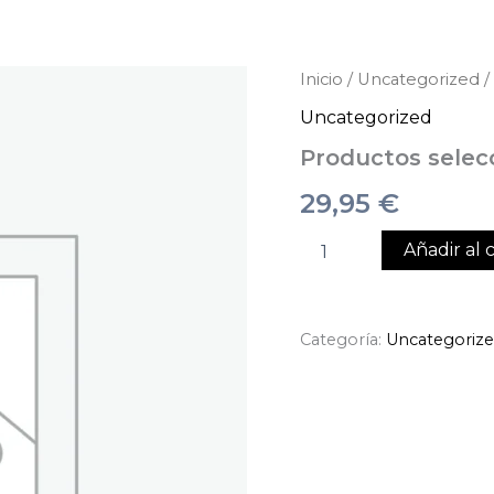
Productos
Inicio
/
Uncategorized
/
seleccionados
Uncategorized
cantidad
Productos selec
29,95
€
Añadir al c
Categoría:
Uncategoriz