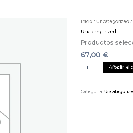
Productos
Inicio
/
Uncategorized
/
seleccionados
Uncategorized
cantidad
Productos selec
67,00
€
Añadir al c
Categoría:
Uncategoriz