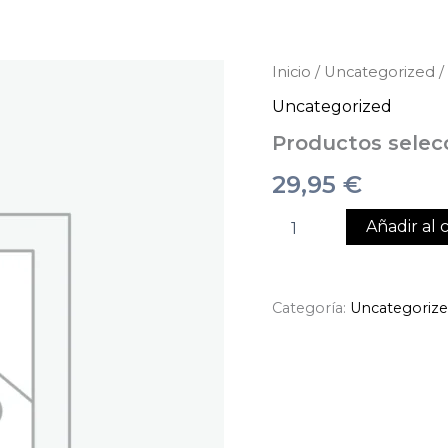
Productos
Inicio
/
Uncategorized
/
seleccionados
Uncategorized
cantidad
Productos selec
29,95
€
Añadir al c
Categoría:
Uncategoriz