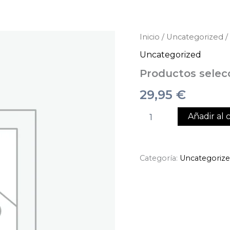
Productos
Inicio
/
Uncategorized
/
seleccionados
Uncategorized
cantidad
Productos selec
29,95
€
Añadir al c
Categoría:
Uncategoriz