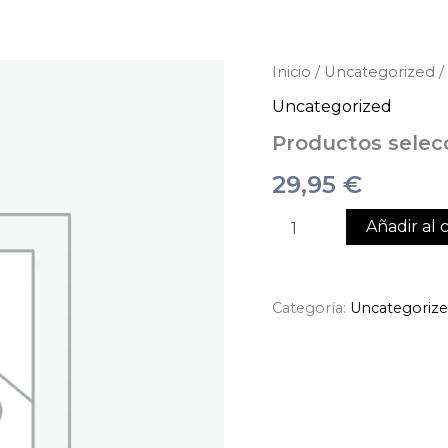
Productos
Inicio
/
Uncategorized
/
seleccionados
Uncategorized
cantidad
Productos selec
29,95
€
Añadir al c
Categoría:
Uncategoriz