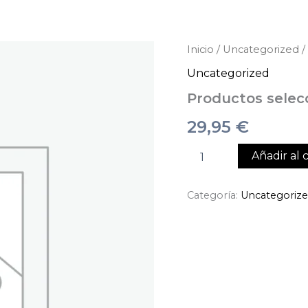
Productos
Inicio
/
Uncategorized
/
seleccionados
Uncategorized
cantidad
Productos selec
29,95
€
Añadir al c
Categoría:
Uncategoriz