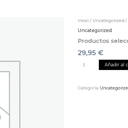
Productos
Inicio
/
Uncategorized
/
seleccionados
Uncategorized
cantidad
Productos selec
29,95
€
Añadir al c
Categoría:
Uncategoriz