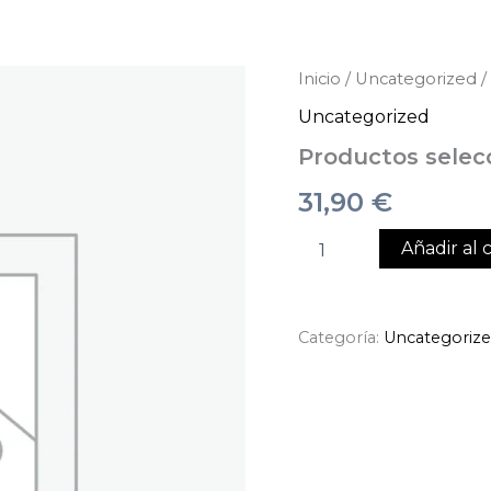
Productos
Inicio
/
Uncategorized
/
seleccionados
Uncategorized
cantidad
Productos selec
31,90
€
Añadir al c
Categoría:
Uncategoriz