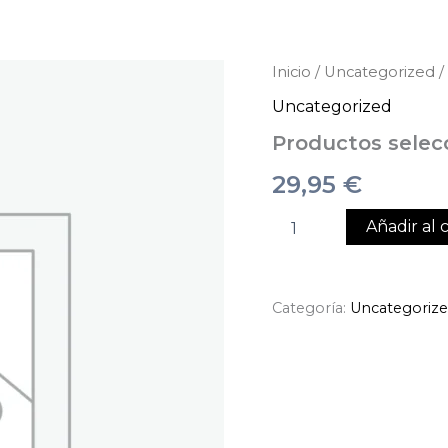
Productos
Inicio
/
Uncategorized
/
seleccionados
Uncategorized
cantidad
Productos selec
29,95
€
Añadir al c
Categoría:
Uncategoriz