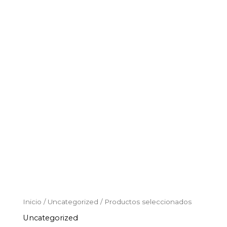
Productos
Ir
seleccionados
al
cantidad
contenido
Inicio
/
Uncategorized
/ Productos seleccionados
Uncategorized