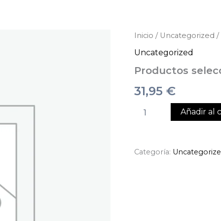
Productos
Inicio
/
Uncategorized
/
seleccionados
Uncategorized
cantidad
Productos selec
31,95
€
Añadir al c
Categoría:
Uncategoriz