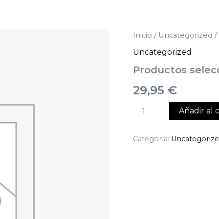
Productos
Inicio
/
Uncategorized
/
seleccionados
Uncategorized
cantidad
Productos selec
29,95
€
Añadir al c
Categoría:
Uncategoriz