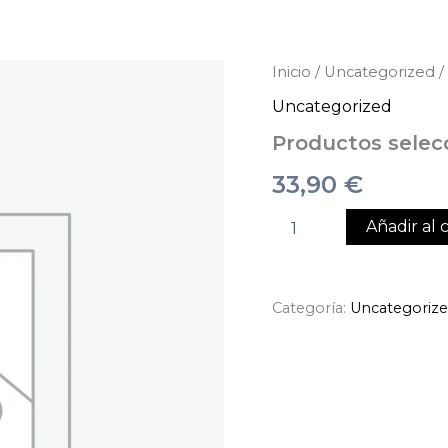
Productos
Inicio
/
Uncategorized
/
seleccionados
Uncategorized
cantidad
Productos selec
33,90
€
Añadir al c
Categoría:
Uncategoriz