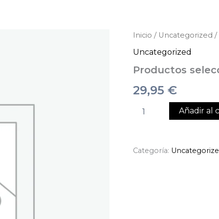
Productos
Inicio
/
Uncategorized
/
seleccionados
Uncategorized
cantidad
Productos selec
29,95
€
Añadir al c
Categoría:
Uncategoriz