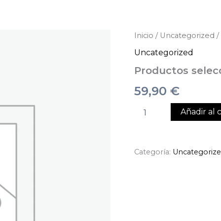
Productos
Inicio
/
Uncategorized
/
seleccionados
Uncategorized
cantidad
Productos selec
59,90
€
Añadir al c
Categoría:
Uncategoriz