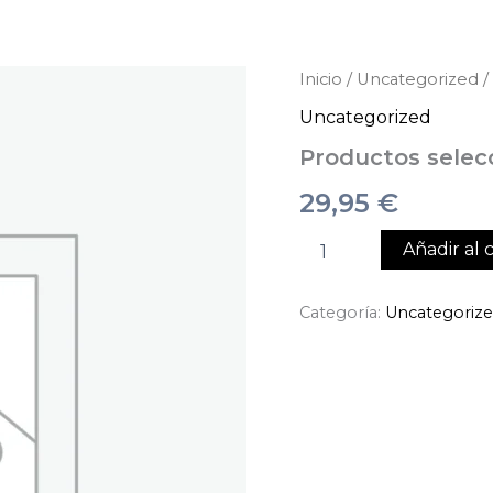
Productos
Inicio
/
Uncategorized
/
seleccionados
Uncategorized
cantidad
Productos selec
29,95
€
Añadir al c
Categoría:
Uncategoriz