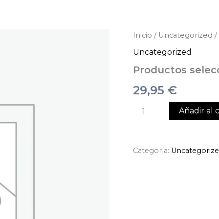
Productos
Inicio
/
Uncategorized
/
seleccionados
Uncategorized
cantidad
Productos selec
29,95
€
Añadir al c
Categoría:
Uncategoriz