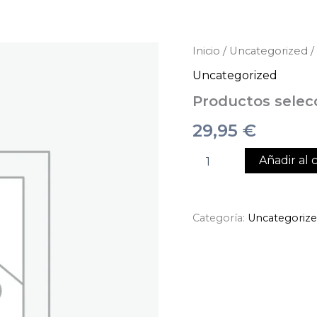
Productos
Inicio
/
Uncategorized
/
seleccionados
Uncategorized
cantidad
Productos selec
29,95
€
Añadir al c
Categoría:
Uncategoriz