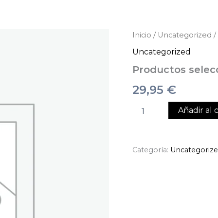
Productos
Inicio
/
Uncategorized
/
seleccionados
Uncategorized
cantidad
Productos selec
29,95
€
Añadir al c
Categoría:
Uncategoriz