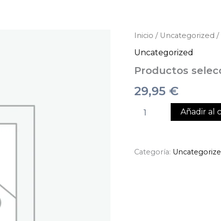
Productos
Inicio
/
Uncategorized
/
seleccionados
Uncategorized
cantidad
Productos selec
29,95
€
Añadir al c
Categoría:
Uncategoriz