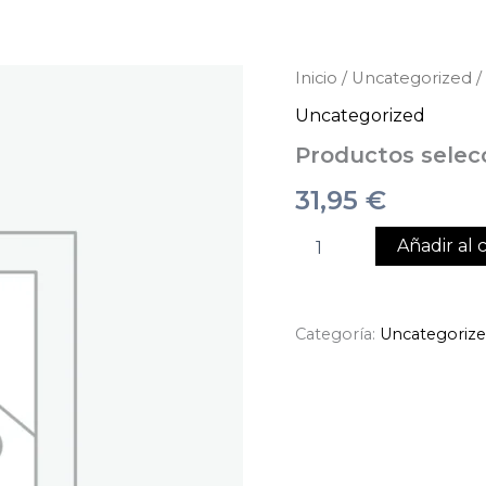
Productos
Inicio
/
Uncategorized
/
seleccionados
Uncategorized
cantidad
Productos selec
31,95
€
Añadir al c
Categoría:
Uncategoriz