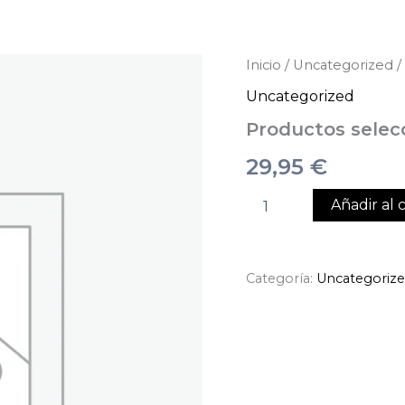
Productos
Inicio
/
Uncategorized
/
seleccionados
Uncategorized
cantidad
Productos selec
29,95
€
Añadir al c
Categoría:
Uncategoriz