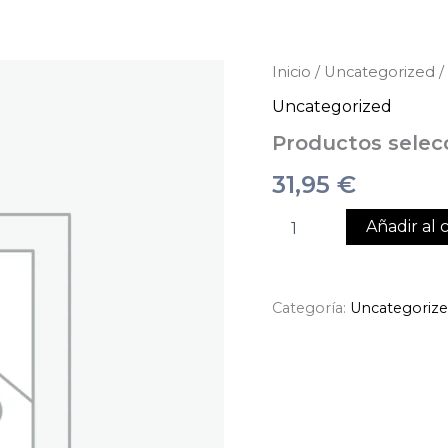
Productos
Inicio
/
Uncategorized
/
seleccionados
Uncategorized
cantidad
Productos selec
31,95
€
Añadir al c
Categoría:
Uncategoriz